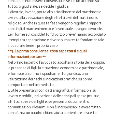
coniugale. Può essere consensuale, se c’è un accordo su
tutto, o giudiziale, se decide il giudice.
Il divorzio, invece, porta allo scioglimento del matrimonio
civile o alla cessazione degli effetti civili del matrimonio
religioso. Anche in questa fase vengono regolati i rapporti
con i figli, il mantenimento e l’eventuale assegno divorzile.
Le riforme sul cosiddetto “divorzio breve” hanno accorciato
i tempi tra separazione e divorzio, ma resta fondamentale
inquadrare bene il proprio caso.
**3. La prima consulenza: cosa aspettarsi e quali
informazioni portare**
Nel primo incontro l’avvocato ascolta la storia della coppia,
la presenza di figli, la situazione economica e patrimoniale,
e fornisce un primo inquadramento giuridico, una
valutazione dei rischi e indicazioni pratiche su come
comportarsi nell’immediato.
È utile presentarsi con dati anagrafici, informazioni su
lavoro e redditi, indicazione delle principali spese (mutuo,
affitto, spese dei figli) e, se presenti, documenti o
comunicazioni rilevanti. Non è indispensabile avere tutto
con sé, ma un quadro chiaro aiuta a orientare le scelte.